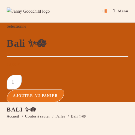
0
Menu
Sélectionné :
Bali ✨🪷
24,00
€
AJOUTER AU PANIER
BALI ✨🪷
Accueil
/
Cordes à sauter
/
Perles
/
Bali ✨🪷