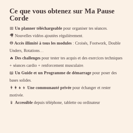
Ce que vous obtenez sur Ma Pause
Corde
📅
Un planner téléchargeable
pour organiser tes séances.
🎥 Nouvelles vidéos ajoutées régulièrement.
♾️ Accès illimité à tous les modules
: Croisés, Footwork, Double
Unders, Rotations…
🔥
Des challenges
pour tester tes acquis et des exercices techniques
+ séances cardio + renforcement musculaire.
📖
Un Guide et un Programme de démarrage
pour poser des
bases solides.
👨‍👩‍👧‍👦
Une communauté privée
pour échanger et rester
motivée.
📱
Accessible
depuis téléphone, tablette ou ordinateur