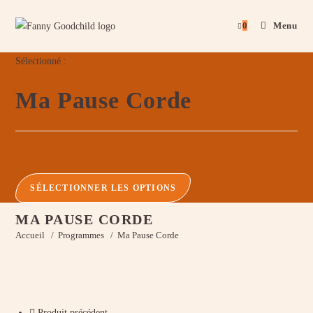
0
Menu
Sélectionné :
Ma Pause Corde
19,00
€
SÉLECTIONNER LES OPTIONS
MA PAUSE CORDE
Accueil
/
Programmes
/
Ma Pause Corde
Produit précédent