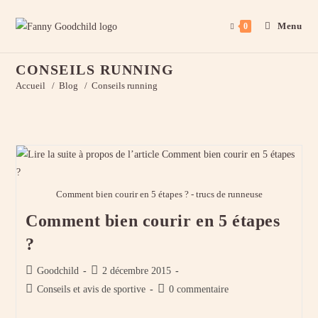
Menu
0
Skip
CONSEILS RUNNING
to
Accueil
/
Blog
/
Conseils running
content
Comment bien courir en 5 étapes ? - trucs de runneuse
Comment bien courir en 5 étapes
?
Auteur/autrice
Publication
Goodchild
2 décembre 2015
de
publiée :
Post
Commentaires
Conseils et avis de sportive
0 commentaire
la
category:
de
publication :