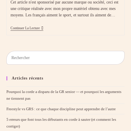
la
Cet article n'est sponsorisé par aucune marque ou société, ceci est
publication :
une critique réalisée avec mon propre matériel obtenu avec mes
moyens. Les français aiment le sport, et surtout ils aiment de…
Comment
Continuer La Lecture
Bien
Courir
En
5
Étapes
Pres
?
Esc
to
clos
Articles récents
the
sear
Pourquoi la corde a disparu de la GR senior — et pourquoi les arguments
pane
ne tiennent pas
Freestyle vs GRS : ce que chaque discipline peut apprendre de l’autre
5 erreurs que font tous les débutants en corde à sauter (et comment les
corriger)