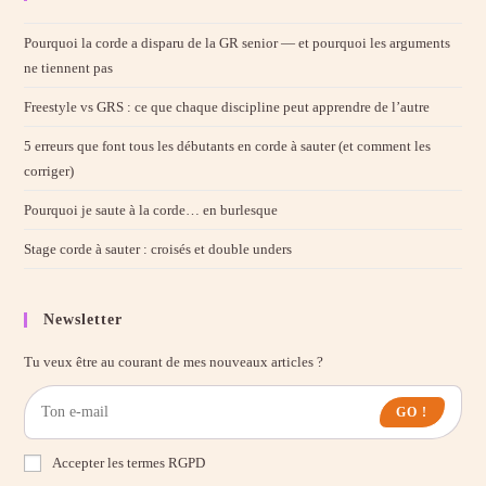
the
sear
Pourquoi la corde a disparu de la GR senior — et pourquoi les arguments
pane
ne tiennent pas
Freestyle vs GRS : ce que chaque discipline peut apprendre de l’autre
5 erreurs que font tous les débutants en corde à sauter (et comment les
corriger)
Pourquoi je saute à la corde… en burlesque
Stage corde à sauter : croisés et double unders
Newsletter
Tu veux être au courant de mes nouveaux articles ?
GO !
Accepter les termes RGPD