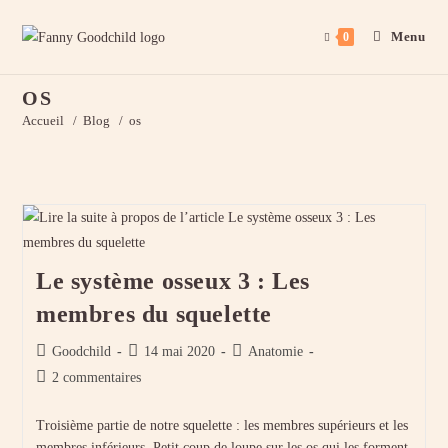
Menu
0
Skip
OS
to
Accueil
/
Blog
/
os
content
Le système osseux 3 : Les
membres du squelette
Auteur/autrice
Publication
Post
Goodchild
14 mai 2020
Anatomie
de
publiée :
category:
Commentaires
2 commentaires
la
de
publication :
la
Troisième partie de notre squelette : les membres supérieurs et les
publication :
membres inférieurs. Petit coup de loupe sur les os qui les forment