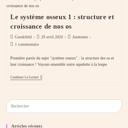
:
Du
Crâne
Le système osseux 1 : structure et
Au
Tronc
croissance de nos os
Auteur/autrice
Publication
Post
Goodchild
29 avril 2020
Anatomie
de
publiée :
category:
Commentaires
1 commentaire
la
de
publication :
la
Première partie du sujet "système osseux" : la structure des os et
publication :
leur croissance ! Voyons ensemble notre squelette à la loupe.
Le
Continuer La Lecture
Système
Osseux
1
:
Structure
Pres
Et
Croissance
Esc
De
to
Nos
Os
clos
Articles récents