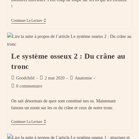
!
Le
Continuer La Lecture
Système
Osseux
3
:
Les
Membres
Le système osseux 2 : Du crâne au
Du
Squelette
tronc
Auteur/autrice
Publication
Post
Goodchild
2 mai 2020
Anatomie
de
publiée :
category:
Commentaires
0 commentaire
la
de
publication :
la
On sait désormais de quoi sont constitué nos os. Maintenant
publication :
faisons un zoom sur les os du crâne et ceux de notre tronc.
Le
Continuer La Lecture
Système
Osseux
2