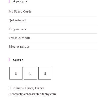
À propos
Ma Pause Corde
Qui suis-je ?
Programmes
Presse & Media
Blog et guides
Suivre
S’ouvre
S’ouvre
S’ouvre
Colmar - Alsace, France
dans
dans
dans
contact@cordeasauter-fanny.com
un
un
un
nouvel
nouvel
nouvel