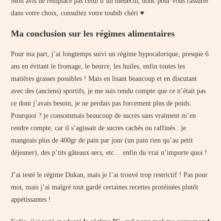
Mon avis ne remplace pas celui d’un médecin, donc pour vous rassurer
dans votre choix, consultez votre toubib chéri ♥
Ma conclusion sur les régimes alimentaires
Pour ma part, j’ai longtemps suivi un régime hypocalorique, presque 6
ans en évitant le fromage, le beurre, les huiles, enfin toutes les
matières grasses possibles ! Mais en lisant beaucoup et en discutant
avec des (anciens) sportifs, je me suis rendu compte que ce n’était pas
ce dont j’avais besoin, je ne perdais pas forcement plus de poids.
Pourquoi ? je consommais beaucoup de sucres sans vraiment m’en
rendre compte, car il s’agissait de sucres cachés ou raffinés : je
mangeais plus de 400gr de pain par jour (un pain rien qu’au petit
déjeuner), des p’tits gâteaux secs, etc… enfin du vrai n’importe quoi !
J’ai testé le régime Dukan, mais je l’ai trouvé trop restrictif ! Pas pour
moi, mais j’ai malgré tout gardé certaines recettes protéinées plutôt
appétissantes !