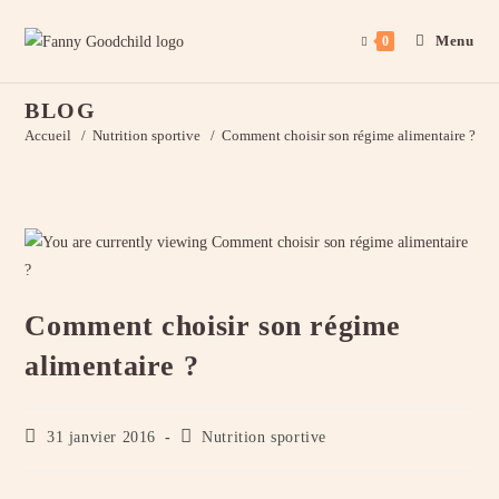
Skip
to
Menu
0
content
BLOG
Accueil
/
Nutrition sportive
/
Comment choisir son régime alimentaire ?
Comment choisir son régime
alimentaire ?
Publication
Post
31 janvier 2016
Nutrition sportive
publiée :
category: