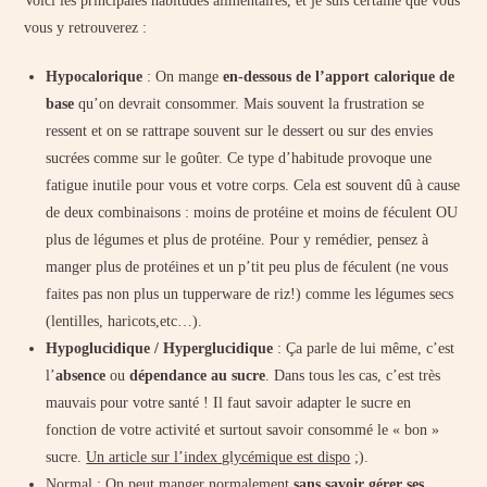
Voici les principales habitudes alimentaires, et je suis certaine que vous
vous y retrouverez :
Hypocalorique
: On mange
en-dessous de l’apport calorique de
base
qu’on devrait consommer. Mais souvent la frustration se
ressent et on se rattrape souvent sur le dessert ou sur des envies
sucrées comme sur le goûter. Ce type d’habitude provoque une
fatigue inutile pour vous et votre corps. Cela est souvent dû à cause
de deux combinaisons : moins de protéine et moins de féculent OU
plus de légumes et plus de protéine. Pour y remédier, pensez à
manger plus de protéines et un p’tit peu plus de féculent (ne vous
faites pas non plus un tupperware de riz!) comme les légumes secs
(lentilles, haricots,etc…).
Hypoglucidique / Hyperglucidique
: Ça parle de lui même, c’est
l’
absence
ou
dépendance au sucre
. Dans tous les cas, c’est très
mauvais pour votre santé ! Il faut savoir adapter le sucre en
fonction de votre activité et surtout savoir consommé le « bon »
sucre.
Un article sur l’index glycémique est dispo
;).
Normal : On peut manger normalement
sans savoir gérer ses