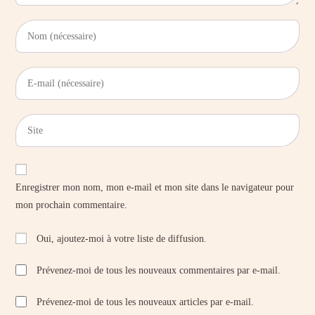
Enter
your
name
Enter
or
your
username
email
to
Saisir
address
comment
l’URL
to
de
comment
votre
Enregistrer mon nom, mon e-mail et mon site dans le navigateur pour
site
mon prochain commentaire.
(facultatif)
Oui, ajoutez-moi à votre liste de diffusion.
Prévenez-moi de tous les nouveaux commentaires par e-mail.
Prévenez-moi de tous les nouveaux articles par e-mail.