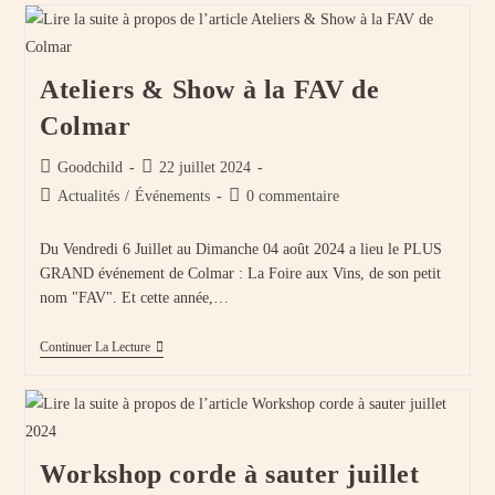
Sauter
–
Spécial
Saint
Ateliers & Show à la FAV de
Nicolas
Colmar
Auteur/autrice
Publication
Goodchild
22 juillet 2024
de
publiée :
Post
Commentaires
Actualités
/
Événements
0 commentaire
la
category:
de
publication :
la
Du Vendredi 6 Juillet au Dimanche 04 août 2024 a lieu le PLUS
publication :
GRAND événement de Colmar : La Foire aux Vins, de son petit
nom "FAV". Et cette année,…
Ateliers
Continuer La Lecture
&
Show
À
La
FAV
De
Workshop corde à sauter juillet
Colmar