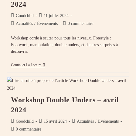
2024
Auteur/autrice
Publication
Goodchild
11 juillet 2024
de
publiée :
Post
Commentaires
Actualités
/
Événements
0 commentaire
la
category:
de
publication :
la
Workshop corde à sauter pour tous les niveaux. Freestyle :
publication :
Footwork, manipulation, double unders, et d'autres surprises à
découvrir.
Workshop
Continuer La Lecture
Corde
À
Sauter
Juillet
2024
Workshop Double Unders – avril
2024
Auteur/autrice
Publication
Post
Goodchild
15 avril 2024
Actualités
/
Événements
de
publiée :
category:
Commentaires
0 commentaire
la
de