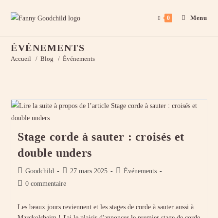
Menu
0
Skip
ÉVÉNEMENTS
to
Accueil
/
Blog
/
Événements
content
Stage corde à sauter : croisés et
double unders
Auteur/autrice
Publication
Post
Goodchild
27 mars 2025
Événements
de
publiée :
category:
Commentaires
0 commentaire
la
de
publication :
la
Les beaux jours reviennent et les stages de corde à sauter aussi à
publication :
Marckolsheim ! J'ai le plaisir d'annoncer le premier stage de corde