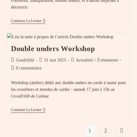
Footwork, manipulation, double unders, et d'autres surprises à
découvrir.
Workshop
Continuer La Lecture
Corde
À
Sauter
#2
Double unders Workshop
Auteur/autrice
Publication
Post
Goodchild
31 mai 2023
Actualités
/
Événements
de
publiée :
category:
Commentaires
0 commentaire
la
de
publication :
la
Workshop (atelier) dédié aux double unders en corde à sauter pour
publication :
les crossfiters et mordus de cardio : samedi 17 juin à 15h au
CrossFit68 de Colmar
Double
Continuer La Lecture
Unders
Workshop
1
2
Aller à l