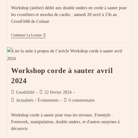
publication :
la
Workshop (atelier) dédié aux double unders en corde à sauter pour
publication :
les crossfiters et mordus de cardio : samedi 20 avril à 15h au
CrossFit68 de Colmar
Workshop
Continuer La Lecture
Double
Unders
–
Avril
2024
Workshop corde à sauter avril
2024
Auteur/autrice
Publication
Goodchild
22 février 2024
de
publiée :
Post
Commentaires
Actualités
/
Événements
0 commentaire
la
category:
de
publication :
la
Workshop corde à sauter pour tous les niveaux. Freestyle :
publication :
Footwork, manipulation, double unders, et d'autres surprises à
découvrir.