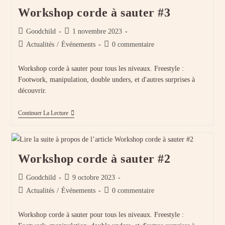
Workshop corde à sauter #3
Auteur/autrice
Publication
Goodchild
1 novembre 2023
de
publiée :
Post
Commentaires
Actualités
/
Événements
0 commentaire
la
category:
de
publication :
la
Workshop corde à sauter pour tous les niveaux. Freestyle :
publication :
Footwork, manipulation, double unders, et d'autres surprises à
découvrir.
Workshop
Continuer La Lecture
Corde
À
Sauter
#3
Workshop corde à sauter #2
Auteur/autrice
Publication
Goodchild
9 octobre 2023
de
publiée :
Post
Commentaires
Actualités
/
Événements
0 commentaire
la
category:
de
publication :
la
Workshop corde à sauter pour tous les niveaux. Freestyle :
publication :