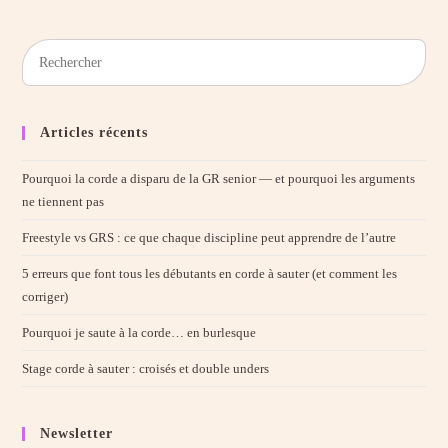
Pres
Esc
to
clos
Articles récents
the
sear
Pourquoi la corde a disparu de la GR senior — et pourquoi les arguments
pane
ne tiennent pas
Freestyle vs GRS : ce que chaque discipline peut apprendre de l’autre
5 erreurs que font tous les débutants en corde à sauter (et comment les
corriger)
Pourquoi je saute à la corde… en burlesque
Stage corde à sauter : croisés et double unders
Newsletter