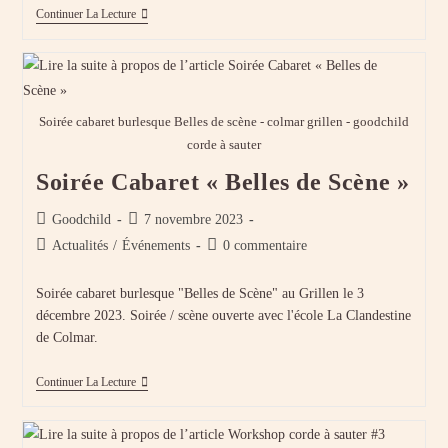
Workshop
Continuer La Lecture
Corde
À
Sauter
Avril
2024
Soirée cabaret burlesque Belles de scène - colmar grillen - goodchild
corde à sauter
Soirée Cabaret « Belles de Scène »
Auteur/autrice
Publication
Goodchild
7 novembre 2023
de
publiée :
Post
Commentaires
Actualités
/
Événements
0 commentaire
la
category:
de
publication :
la
Soirée cabaret burlesque "Belles de Scène" au Grillen le 3
publication :
décembre 2023. Soirée / scène ouverte avec l'école La Clandestine
de Colmar.
Soirée
Continuer La Lecture
Cabaret
« Belles
De
Scène »