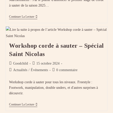
à sauter de la saison 2025…
Stage
Continuer La Lecture
Corde
À
Sauter
:
Croisés
Et
Workshop corde à sauter – Spécial
Double
Unders
Saint Nicolas
Auteur/autrice
Publication
Goodchild
15 octobre 2024
de
publiée :
Post
Commentaires
Actualités
/
Événements
0 commentaire
la
category:
de
publication :
la
Workshop corde à sauter pour tous les niveaux. Freestyle :
publication :
Footwork, manipulation, double unders, et d'autres surprises à
découvrir.
Workshop
Continuer La Lecture
Corde
À